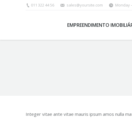
011 322 44 56
sales@yoursite.com
Monday –
EMPREENDIMENTO IMOBILIÁR
You are here:
Integer vitae ante vitae mauris ipsum amos nulla ma